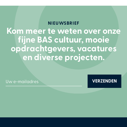
NIEUWSBRIEF
Kom meer te weten over onze
fijne BAS cultuur, mooie
opdrachtgevers, vacatures
en diverse projecten.