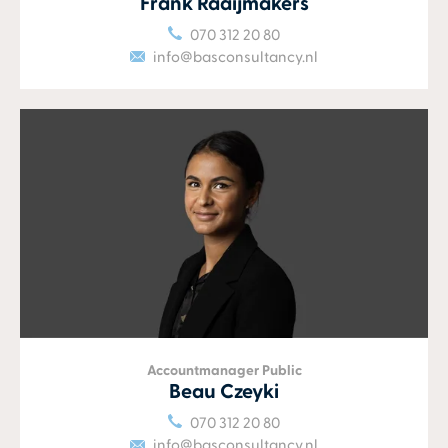
Frank Raaijmakers
070 312 20 80
info@basconsultancy.nl
Accountmanager Public
Beau Czeyki
070 312 20 80
info@basconsultancy.nl