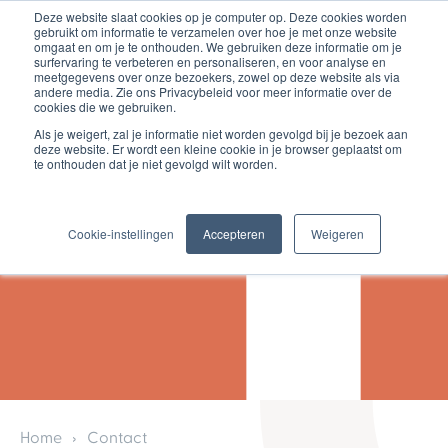
Deze website slaat cookies op je computer op. Deze cookies worden
gebruikt om informatie te verzamelen over hoe je met onze website
omgaat en om je te onthouden. We gebruiken deze informatie om je
surfervaring te verbeteren en personaliseren, en voor analyse en
meetgegevens over onze bezoekers, zowel op deze website als via
andere media. Zie ons Privacybeleid voor meer informatie over de
cookies die we gebruiken.
Als je weigert, zal je informatie niet worden gevolgd bij je bezoek aan
deze website. Er wordt een kleine cookie in je browser geplaatst om
Neem contact op
te onthouden dat je niet gevolgd wilt worden.
Benieuwd wat BAS voor jou
kan betekenen?
Cookie-instellingen
Accepteren
Weigeren
Home
Contact