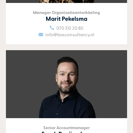
Manager Organisatieontwikkeling
Marit Pekelsma
070 312 20 80
info@basconsultancy.nl
Senior Accountmanager