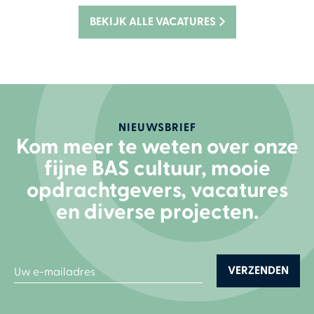
BEKIJK ALLE VACATURES
NIEUWSBRIEF
Kom meer te weten over onze
fijne BAS cultuur, mooie
opdrachtgevers, vacatures
en diverse projecten.