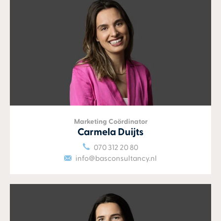
Marketing Coördinator
Carmela Duijts
070 312 20 80
info@basconsultancy.nl