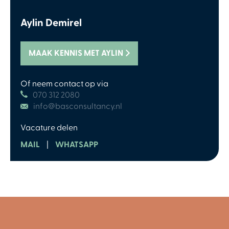
Aylin Demirel
MAAK KENNIS MET AYLIN
Of neem contact op via
070 312 2080
info@basconsultancy.nl
Vacature delen
MAIL
|
WHATSAPP