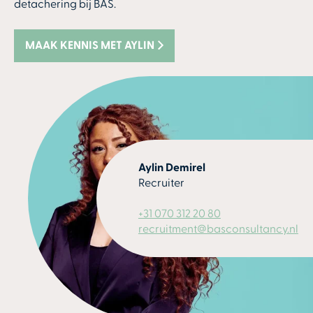
detachering bij BAS.
MAAK KENNIS MET AYLIN
Aylin Demirel
Recruiter
+31 070 312 20 80
recruitment@basconsultancy.nl