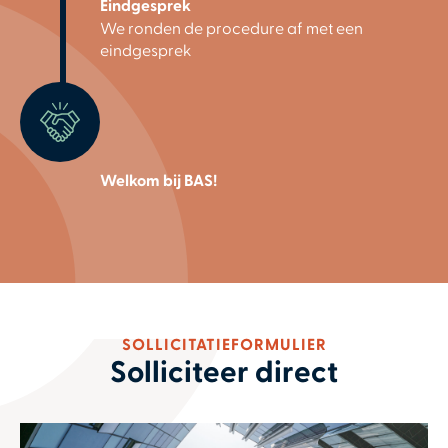
Eindgesprek
We ronden de procedure af met een
eindgesprek
Welkom bij BAS!
SOLLICITATIEFORMULIER
Solliciteer direct