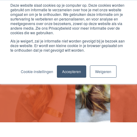
Deze website slaat cookies op je computer op. Deze cookies worden
gebruikt om informatie te verzamelen over hoe je met onze website
omgaat en om je te onthouden. We gebruiken deze informatie om je
surfervaring te verbeteren en personaliseren, en voor analyse en
meetgegevens over onze bezoekers, zowel op deze website als via
andere media. Zie ons Privacybeleid voor meer informatie over de
cookies die we gebruiken.
Vacature
Als je weigert, zal je informatie niet worden gevolgd bij je bezoek aan
deze website. Er wordt een kleine cookie in je browser geplaatst om
te onthouden dat je niet gevolgd wilt worden.
CONTROLLER ONDERWIJS
Randstad | €6.000 opleidingsbudget
Cookie-instellingen
Accepteren
Weigeren