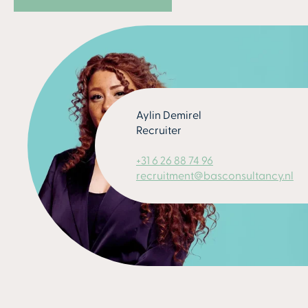
Aylin Demirel
Recruiter
+31 6 26 88 74 96
recruitment@basconsultancy.nl